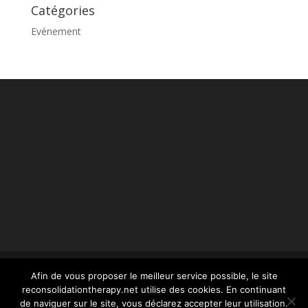
Catégories
Evénement
Afin de vous proposer le meilleur service possible, le site
reconsolidationtherapy.net utilise des cookies. En continuant
© reconsolidationtherapy.com - 2022 Tous droits
de naviguer sur le site, vous déclarez accepter leur utilisation.