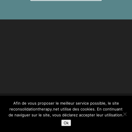
Afin de vous proposer le meilleur service possible, le site
reconsolidationtherapy.net utilise des cookies. En continuant
© reconsolidationtherapy.com - 2022 Tous droits
de naviguer sur le site, vous déclarez accepter leur utilisation.
réservés -
mentions légales
- conception Webstim :
Ok
olivier.picard@webstim.com