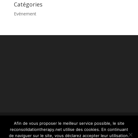
Catégories
Evénement
Afin de vous proposer le meilleur service possible, le site
reconsolidationtherapy.net utilise des cookies. En continuant
© reconsolidationtherapy.com - 2022 Tous droits
de naviguer sur le site, vous déclarez accepter leur utilisation.
réservés -
mentions légales
- conception Webstim :