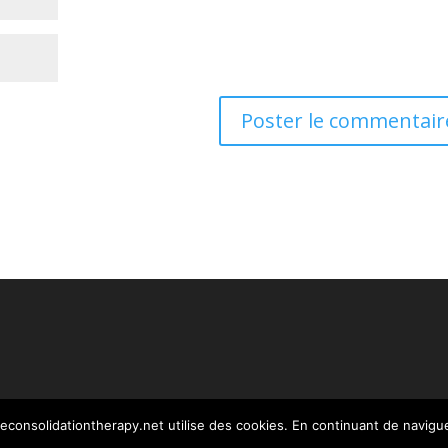
reconsolidationtherapy.net utilise des cookies. En continuant de naviguer
s réservés -
mentions légales
- conception Webstim : olivier.pica