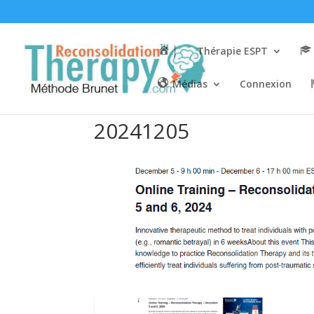
│
Thérapie ESPT
Médias
Connexion
20241205