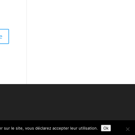
 sur le site, vous déclarez accepter leur utilisation.
Ok
rd@webstim.com