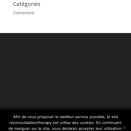
Catégories
Evénement
Afin de vous proposer le meilleur service possible, le site
reconsolidationtherapy.net utilise des cookies. En continuant
© reconsolidationtherapy.com - 2022 Tous droits
de naviguer sur le site, vous déclarez accepter leur utilisation.
réservés -
mentions légales
- conception Webstim :