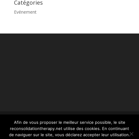
Catégories
Evénement
Afin de vous proposer le meilleur service possible, le site
reconsolidationtherapy.net utilise des cookies. En continuant
© reconsolidationtherapy.com - 2022 Tous droits
de naviguer sur le site, vous déclarez accepter leur utilisation.
réservés -
mentions légales
- conception Webstim :