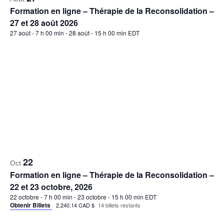
9
Nov
Formation Poitiers – Thérapie de la Reconsolidation –
9 et 10 novembre 2026
9 novembre - 9 h 00 min
-
10 novembre - 17 h 00 min
CET
Obtenir Billets
2,240.14 CAD $
12 billets restants
10
Déc
Formation en ligne – Thérapie de la Reconsolidation –
10 et 11 décembre, 2026
10 décembre - 7 h 00 min
-
11 décembre - 15 h 00 min
CET
Obtenir Billets
2,240.14 CAD $
15 billets restants
28
Jan
Formation en ligne – Thérapie de la Reconsolidation –
28 et 29 janvier 2027
28 janvier 2027 - 7 h 00 min
-
29 janvier 2027 - 15 h 00 min
EST
Obtenir Billets
2,240.14 CAD $
15 billets restants
18
Fév
Formation en ligne – Thérapie de la Reconsolidation –