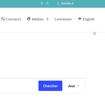
Articles 0
Contacts
Médias
Connexion
English
Navigation
de
Chercher
Jour
vues
Évènement