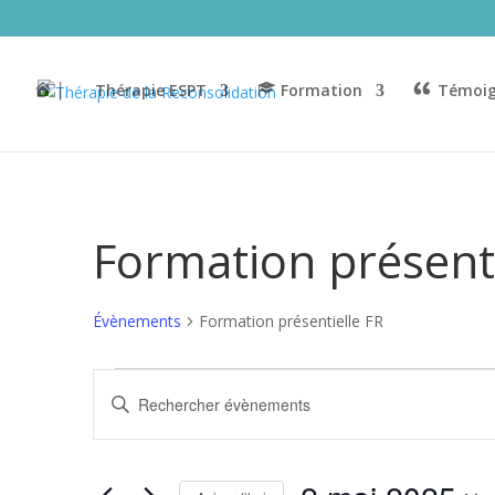
│
Thérapie ESPT
Formation
Témoig
Formation présenti
Évènements
Formation présentielle FR
Évènements
Recherche
Saisir
for
et
mot-
2
navigation
clé.
mai
de
Rechercher