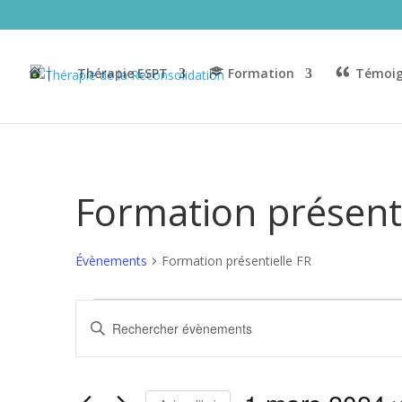
│
Thérapie ESPT
Formation
Témoig
Formation présenti
Évènements
Formation présentielle FR
Évènements
Recherche
Saisir
for
et
mot-
1
navigation
clé.
mars
de
Rechercher