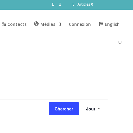
Articles 0
Contacts
Médias
Connexion
English
Navigation
de
Chercher
Jour
vues
Évènement