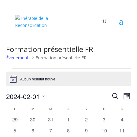
Formation présentielle FR
Évènements
Formation présentielle FR
Évènements
Aucun résultat trouvé.
Notice
Recher
Nav
2024-02-01
Recherche
Mois
de
et
Sélectionnez
vu
Calendrier
naviga
L
LUNDI
M
MARDI
M
MERCREDI
J
JEUDI
V
VENDREDI
S
SAMEDI
D
DIMANC
une
Év
de
de
date.
0
0
0
0
0
0
0
29
30
31
1
2
3
4
Évènements
vues
évènements
évènements
évènements
évènements
évènements
évènements
évènem
0
0
0
0
0
0
0
5
6
7
8
9
10
11
Évène