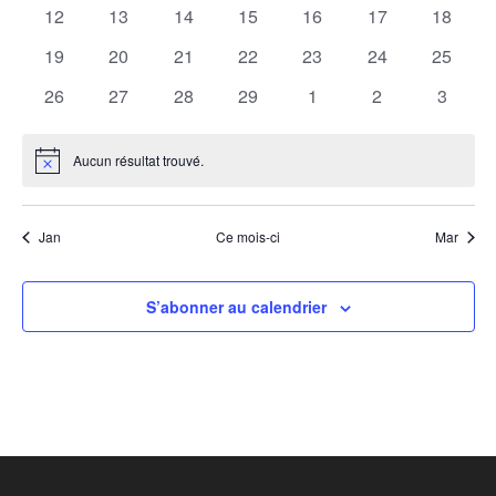
évènements
évènements
évènements
évènements
évènements
évènements
évènem
0
0
0
0
0
0
0
12
13
14
15
16
17
18
évènements
évènements
évènements
évènements
évènements
évènements
évènem
0
0
0
0
0
0
0
19
20
21
22
23
24
25
évènements
évènements
évènements
évènements
évènements
évènements
évènem
0
0
0
0
0
0
0
26
27
28
29
1
2
3
évènements
évènements
évènements
évènements
évènements
évènements
évènem
Aucun résultat trouvé.
Notice
Jan
Ce mois-ci
Mar
S’abonner au calendrier