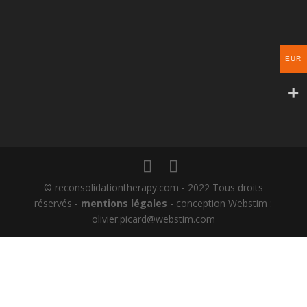
EUR
© reconsolidationtherapy.com - 2022 Tous droits
réservés -
mentions légales
- conception Webstim :
olivier.picard@webstim.com