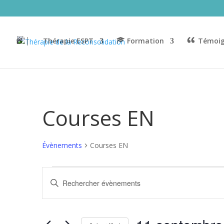
│
Thérapie ESPT
Formation
Témoig
Courses EN
Évènements
Courses EN
Évènements
Recherche
Saisir
for
et
mot-
11
navigation
clé.
septembre
de
Rechercher