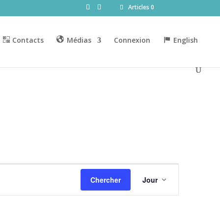
Articles 0
Contacts
Médias
Connexion
English
Navigation
de
Chercher
Jour
vues
Évènement