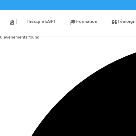
│
Thérapie ESPT
Formation
Témoig
0 évènements found.