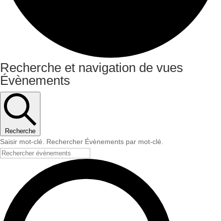
Évènements
Recherche et navigation de vues
Évènements
for
14
juin
2024
Recherche
Saisir mot-clé. Rechercher Évènements par mot-clé.