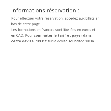
Avis thérapeutes
Le cours est excellent. la méthode Brunet est le
produit d’années de travail dédiées à la guérison des
personnes souffrantes de traumas psychiques. La
méthode est fondée sur des bases scientifiques
robustes qui donnent des résultats incroyables pour les
patients. Merci au Dr Brunet pour son dévouement et
son partage avec la communauté clinique via cette
formation.
Nelson Bouchard
Psychologue
11/04/2019
J’ai énormément appris. Je suis très content d’avoir suivi
cette formation. C’était très intéressant et je me sens
définitivement plus outillé pour traiter les conditions qui
découlent d’un souvenir traumatique ou émotionnel.
Louis-Francis Fortin
Psychologue