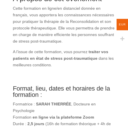
traumatique
dans les meilleures conditions.
EUR
Format, lieu, dates et horaires de
la formation :
Formatrice :
SARAH THIERRÉE
, Docteure en
Psychologie
Formation
en ligne via la plateforme Zoom
Durée :
2,5 jours
(16h de formation théorique + 4h de
consultation formelle)
Horaires (Heure de Paris) :
Jour 1 : 9h00 à 17h00
Jour 2 : 9h00 à 17h00
La formation en ligne est dispensée
via la
plateforme Zoom
permettant de réunir dans une ou
plusieurs salles de réunion virtuelles les stagiaires. Un
email d’invitation contenant le lien de connexion à la
salle de formation vous sera transmis pour vous