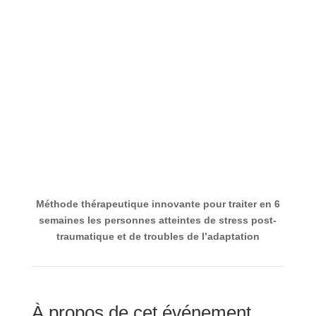
Méthode thérapeutique innovante pour traiter
en 6 semaines les personnes atteintes de stress
post-traumatique et de troubles de l’adaptation
À propos de cet événement
Cette formation en ligne/en distanciel donnée en
français, vous apportera les connaissances
nécessaires pour pratiquer la thérapie de la
Reconsolidation et son protocole thérapeutique. Elle
vous permettra de prendre en charge de manière
efficiente les personnes souffrant de stress post-
traumatique.
A l’issue de cette formation, vous pourrez
traiter vos
patients en état de stress post-