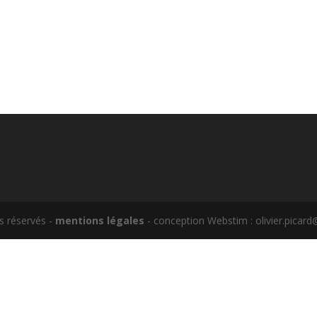
s réservés -
mentions légales
- conception Webstim : olivier.pica