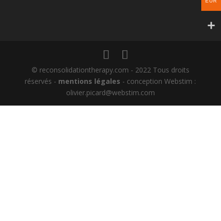
EUR
© reconsolidationtherapy.com - 2022 Tous droits
réservés -
mentions légales
- conception Webstim :
olivier.picard@webstim.com