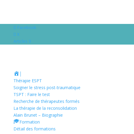
Facebook
X
Articles 0
│
Thérapie ESPT
Soigner le stress post-traumatique
TSPT : Faire le test
Recherche de thérapeutes formés
La thérapie de la reconsolidation
Alain Brunet – Biographie
Formation
Détail des formations
Dates des formations en français
Dates de toutes les formations
Témoignages