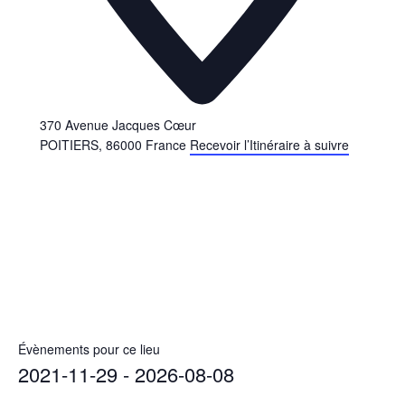
370 Avenue Jacques Cœur
POITIERS
,
86000
France
Recevoir l’Itinéraire à suivre
Évènements pour ce lieu
2021-11-29
 - 
2026-08-08
Sélectionnez
novembre 2024
une
date.
mar