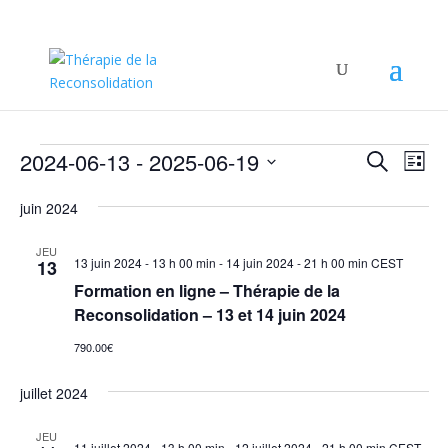
Évènements
Recher
Nav
2024-06-13
 - 
2025-06-19
Recherche
Liste
de
et
Sélectionnez
vu
naviga
juin 2024
une
Év
de
date.
JEU
vues
13 juin 2024 - 13 h 00 min
-
14 juin 2024 - 21 h 00 min
CEST
13
Évène
Formation en ligne – Thérapie de la
Reconsolidation – 13 et 14 juin 2024
790.00€
juillet 2024
JEU
11 juillet 2024 - 13 h 00 min
-
12 juillet 2024 - 21 h 00 min
CEST