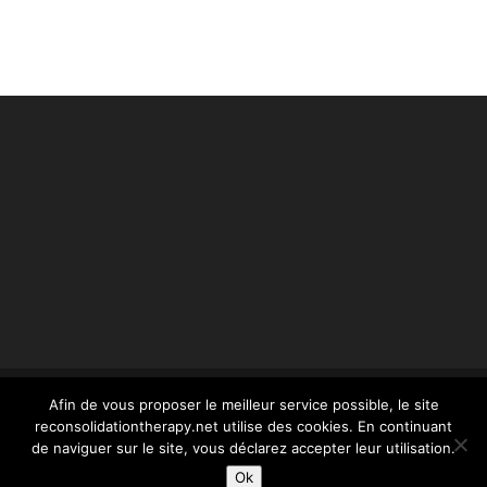
Afin de vous proposer le meilleur service possible, le site
reconsolidationtherapy.net utilise des cookies. En continuant
© reconsolidationtherapy.com - 2022 Tous droits
de naviguer sur le site, vous déclarez accepter leur utilisation.
réservés -
mentions légales
- conception Webstim :
Ok
olivier.picard@webstim.com