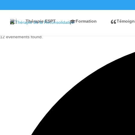
│
Thérapie ESPT
Formation
Témoign
12 évènements found.