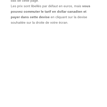
avec prise en charge institutionnelle
:
nous contacter
pour les démarches d’inscription
Informations réservation :
Pour effectuer votre réservation, accédez aux billets en
bas de cette page.
Les prix sont libellés par défaut en euros, mais
vous
pouvez commuter le tarif en dollar canadien et
payer dans cette devise
en cliquant sur la devise
souhaitée sur la droite de votre écran.
Bio – Formateur
Olivier Loiselle est membre de l’Ordre des
psychologues du Québec depuis 2009. Il détient un