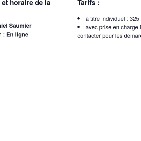
 et horaire de la
Tarifs :
à titre individuel : 325
iel Saumier
avec prise en charge i
n :
En ligne
contacter pour les démarc
n :
12 mai 2023
Informations réserv
tréal) :
7h00 à 14h00
s) :
13h00 à 20h00
Pour effectuer votre 
aux billets en bas de cet
Les prix sont libellés 
 est dispensée
via la
mais
vous pouvez commu
mettant de réunir dans
dollar canadien et paye
 de réunion virtuelles les
en cliquant sur la devise 
d’invitation, contenant le
de votre écran.
 salle de formation, vous
s permettre d’assister à