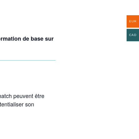
EUR
CAD
ormation de base sur
match peuvent être
entialiser son