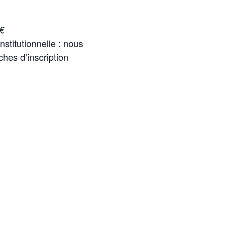
 €
nstitutionnelle
:
nous
hes d’inscription
ation :
réservation, accédez
te page.
par défaut en euros,
ter le tarif en
r dans cette devise
souhaitée sur la droite