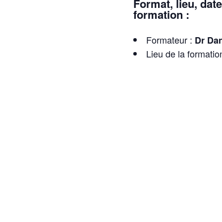
Format, lieu, date
formation :
Formateur :
Dr Dan
Lieu de la formatio
Date de la formatio
Durée :
7 heures
Horaire (Heure Mon
Horaire (Heure Pari
La formation en ligne
per
plateforme Zoom
une ou plusieurs salles
stagiaires. Un courriel 
lien de connexion à la
sera transmis pour vou
la formation.