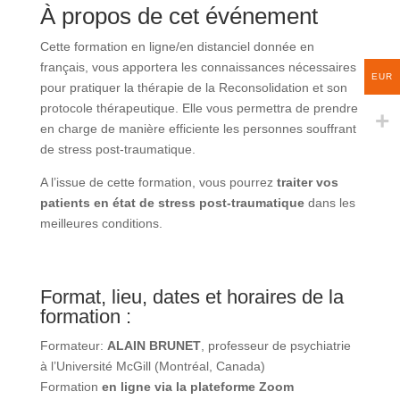
meilleures conditions.
EUR
Format, lieu, dates et horaires de la
formation :
Formateur:
ALAIN BRUNET
, professeur de psychiatrie
à l’Université McGill (Montréal, Canada)
Formation
en ligne via la plateforme Zoom
Durée :
2,5 jours
(16h de formation théorique + 4h de
consultation formelle)
Horaires (Heure Paris) :
Jour 1 : 13h00 à 21h00
Jour 2 : 13h00 à 21h00
Horaires (Heure Montréal) :
Jour 1 : 7h00 à 15h00
Jour 2 : 7h00 à 15h00
La formation en ligne est dispensée
via la plateforme
Zoom
permettant de réunir dans une ou plusieurs salles