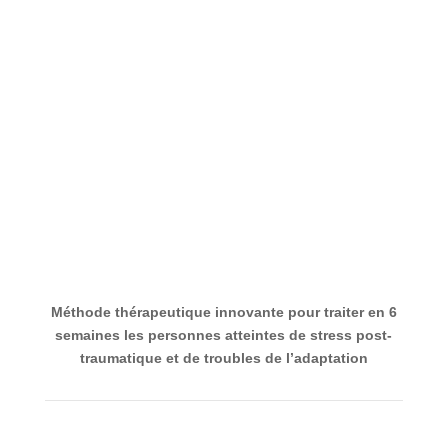
Méthode thérapeutique innovante pour traiter en 6
semaines les personnes atteintes de stress post-
traumatique et de troubles de l’adaptation
À propos de cet événement
Cette formation en ligne/en distanciel donnée en
français, vous apportera les connaissances nécessaires
pour pratiquer la thérapie de la Reconsolidation et son
protocole thérapeutique. Elle vous permettra de prendre
en charge de manière efficiente les personnes souffrant
de stress post-traumatique.
A l’issue de cette formation, vous pourrez
traiter vos
patients en état de stress post-traumatique
dans les