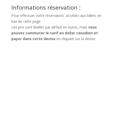
Informations réservation :
Pour effectuer votre réservation, accédez aux billets en
bas de cette page.
Les prix sont libellés par défaut en euros, mais
vous
pouvez commuter le tarif en dollar canadien et
payer dans cette devise
en cliquant sur la devise
souhaitée sur la droite de votre écran.
Avis thérapeutes
Le cours est excellent. la méthode Brunet est le
produit d’années de travail dédiées à la guérison des
personnes souffrantes de traumas psychiques. La
méthode est fondée sur des bases scientifiques
robustes qui donnent des résultats incroyables pour les
patients. Merci au Dr Brunet pour son dévouement et
son partage avec la communauté clinique via cette
formation.