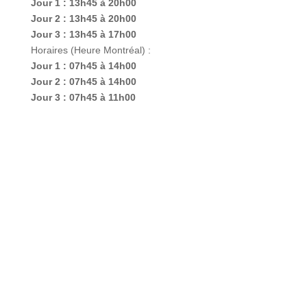
Horaires (Heure Paris) :
Jour 1 : 13h45 à 20h00
Jour 2 : 13h45 à 20h00
Jour 3 : 13h45 à 17h00
Horaires (Heure Montréal) :
Jour 1 : 07h45 à 14h00
Jour 2 : 07h45 à 14h00
Jour 3 : 07h45 à 11h00
La formation en ligne est dispensée
via la
plateforme Zoom
permettant de réunir dans une ou
plusieurs salles de réunion virtuelles les stagiaires. Un
email d’invitation contenant le lien de connexion à la
salle de formation, vous sera transmis pour vous
permettre d’assister à la formation.
Pour suivre ce cursus en ligne, un ordinateur PC ou
Mac ainsi qu’une connexion internet d’un minimum de
4 Mbit/s, vous seront nécessaires.