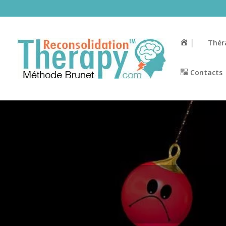
│
Thér
Contacts