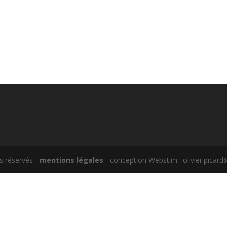
s réservés -
mentions légales
- conception Webstim : olivier.pica