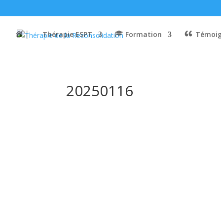
│
Thérapie ESPT
Formation
Témoig
20250116