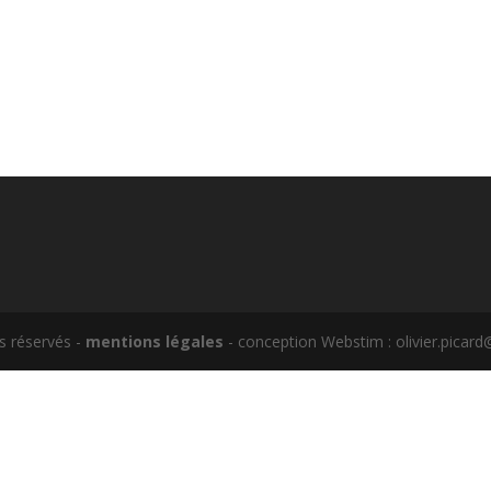
s réservés -
mentions légales
- conception Webstim : olivier.pica