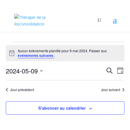
Évènements
Aucun évènements planifié pour 9 mai 2024. Passer aux
for
Notice
évènements suivants
.
9
Recher
Nav
mai
2024-05-09
Recherche
Jour
de
et
2024
Sélectionnez
vu
naviga
une
Év
Jour précédent
Jour suivant
de
date.
vues
Évène
S’abonner au calendrier