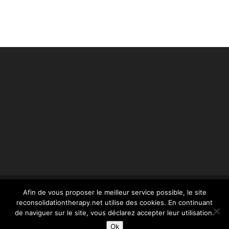
Afin de vous proposer le meilleur service possible, le site
reconsolidationtherapy.net utilise des cookies. En continuant
© reconsolidationtherapy.com - 2022 Tous droits
de naviguer sur le site, vous déclarez accepter leur utilisation.
réservés -
mentions légales
- conception Webstim :
Ok
olivier.picard@webstim.com