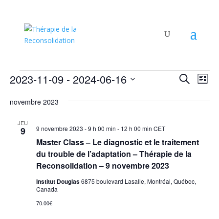
Évènements
Recher
Nav
2023-11-09
 - 
2024-06-16
Recherche
Liste
de
et
Sélectionnez
vu
naviga
novembre 2023
une
Év
de
date.
JEU
vues
9 novembre 2023 - 9 h 00 min
-
12 h 00 min
CET
9
Évène
Master Class – Le diagnostic et le traitement
du trouble de l’adaptation – Thérapie de la
Reconsolidation – 9 novembre 2023
Institut Douglas
6875 boulevard Lasalle, Montréal, Québec,
Canada
70.00€