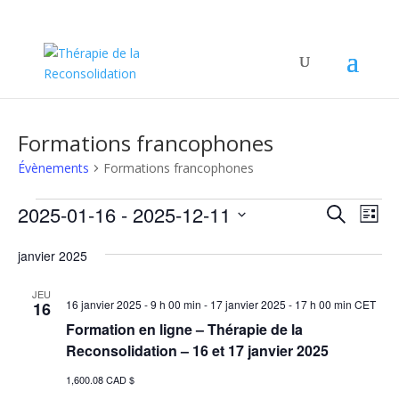
Formations francophones
Évènements
Formations francophones
Évènements
Recher
Nav
2025-01-16
 - 
2025-12-11
Recherche
Liste
de
et
Sélectionnez
vu
naviga
janvier 2025
une
Év
de
date.
JEU
vues
16 janvier 2025 - 9 h 00 min
-
17 janvier 2025 - 17 h 00 min
CET
16
Évène
Formation en ligne – Thérapie de la
Reconsolidation – 16 et 17 janvier 2025
1,600.08 CAD $