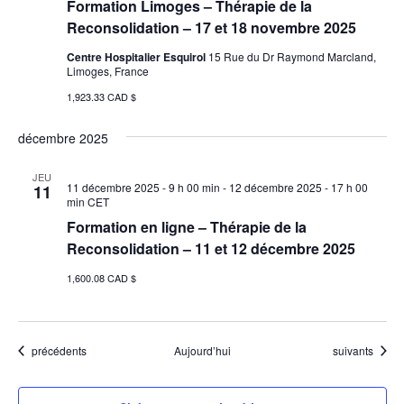
Formation Limoges – Thérapie de la
Reconsolidation – 17 et 18 novembre 2025
Centre Hospitalier Esquirol
15 Rue du Dr Raymond Marcland,
Limoges, France
1,923.33 CAD $
décembre 2025
JEU
11 décembre 2025 - 9 h 00 min
-
12 décembre 2025 - 17 h 00
11
min
CET
Formation en ligne – Thérapie de la
Reconsolidation – 11 et 12 décembre 2025
1,600.08 CAD $
Évènements
Évènements
précédents
Aujourd’hui
suivants