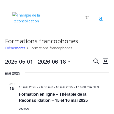
Formations francophones
Évènements
Formations francophones
Évènements
Recher
Nav
2025-05-01
 - 
2026-06-18
Recherche
Liste
de
et
Sélectionnez
vu
naviga
mai 2025
une
Év
de
date.
JEU
vues
15 mai 2025 - 9 h 00 min
-
16 mai 2025 - 17 h 00 min
CEST
15
Évène
Formation en ligne – Thérapie de la
Reconsolidation – 15 et 16 mai 2025
990.00€