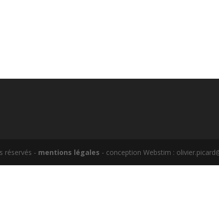
s réservés -
mentions légales
- conception Webstim : olivier.pica